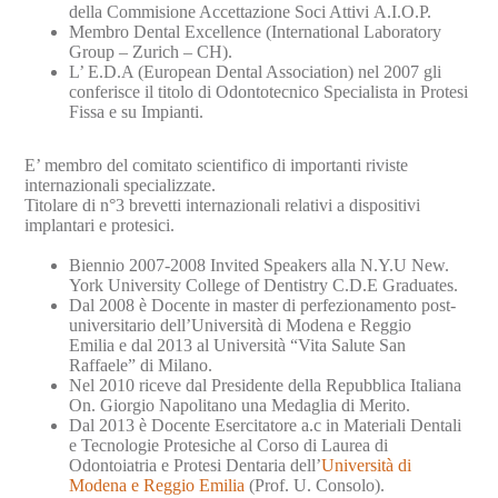
della Commisione Accettazione Soci Attivi A.I.O.P.
Membro Dental Excellence (International Laboratory
Group – Zurich – CH).
L’ E.D.A (European Dental Association) nel 2007 gli
conferisce il titolo di Odontotecnico Specialista in Protesi
Fissa e su Impianti.
E’ membro del comitato scientifico di importanti riviste
internazionali specializzate.
Titolare di n°3 brevetti internazionali relativi a dispositivi
implantari e protesici.
Biennio 2007-2008 Invited Speakers alla N.Y.U New.
York University College of Dentistry C.D.E Graduates.
Dal 2008 è Docente in master di perfezionamento post-
universitario dell’Università di Modena e Reggio
Emilia e dal 2013 al Università “Vita Salute San
Raffaele” di Milano.
Nel 2010 riceve dal Presidente della Repubblica Italiana
On. Giorgio Napolitano una Medaglia di Merito.
Dal 2013 è Docente Esercitatore a.c in Materiali Dentali
e Tecnologie Protesiche al Corso di Laurea di
Odontoiatria e Protesi Dentaria dell’
Università di
Modena e Reggio Emilia
(Prof. U. Consolo).