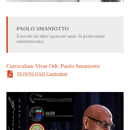
PAOLO SMANIOTTO
Esercito da oltre quarant’anni la professione
odontotecnica
Curriculum Vitae Odt. Paolo Smaniotto
DOWNLOAD Curriculum